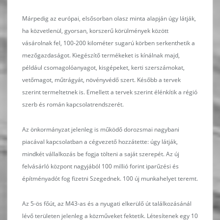
Márpedig az európai, elsősorban olasz minta alapján úgy látják,
ha közvetlenül, gyorsan, korszerű körülmények között
vásárolnak fel, 100-200 kilométer sugarú körben serkenthetik a
mezőgazdaságot. Kiegészítő termékeket is kínálnak majd,
például csomagolóanyagot, kisgépeket, kerti szerszámokat,
vetőmagot, műtrágyát, növényvédő szert. Később a tervek
szerint termeltetnek is. Emellett a tervek szerint élénkítik a régió
szerb és román kapcsolatrendszerét.
Az önkormányzat jelenleg is működő dorozsmai nagybani
piacával kapcsolatban a cégvezető hozzátette: úgy látják,
mindkét vállalkozás be fogja tölteni a saját szerepét. Az új
felvásárló központ nagyjából 100 millió forint iparűzési és
építményadót fog fizetni Szegednek. 100 új munkahelyet teremt.
Az 5-ös főút, az M43-as és a nyugati elkerülő út találkozásánál
lévő területen jelenleg a közműveket fektetik. Létesítenek egy 10