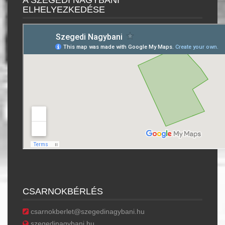
ELHELYEZKEDÉSE
CSARNOKBÉRLÉS
csarnokberlet@szegedinagybani.hu
szegedinagybani.hu