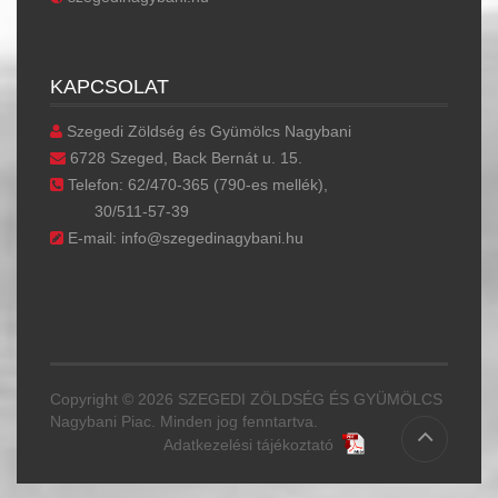
KAPCSOLAT
Szegedi Zöldség és Gyümölcs Nagybani
6728 Szeged, Back Bernát u. 15.
Telefon: 62/470-365 (790-es mellék),
30/511-57-39
E-mail: info@szegedinagybani.hu
Copyright © 2026 SZEGEDI ZÖLDSÉG ÉS GYÜMÖLCS
Nagybani Piac. Minden jog fenntartva.
Adatkezelési tájékoztató