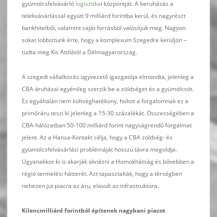
gyümölcsfelvásárló
logisztika
i központját. A beruházás a
telekvásárlással együtt 9 milliárd forintba kerül, és nagyrészt
bankhitelből, valamint saját forrásból valósítjuk meg. Nagyon
sokat lobbiztunk érte, hogy a komplexum Szegedre kerüljön –
tudta meg Kis Attilától a Délmagyarország.
A szegedi vállalkozás ügyvezető igazgatója elmondta, jelenleg a
CBA áruházai egyénileg szerzik be a zöldséget és a gyümölcsöt.
Ez egyáltalán nem költséghatékony, holott a forgalomnak ez a
primőráru teszi ki jelenleg a 15-30 százalékát. Összességében a
CBA-hálózatban 50-100 milliárd forint nagyságrendű forgalmat
jelent. Az a Hansa-Kontakt célja, hogy a CBA zöldség- és
gyümölcsfelvásárlási problémáját hosszú távra megoldja.
Ugyanakkor ki is akarják aknázni a Homokhátság és bővebben a
régió termelési hátterét. Azt tapasztalták, hogy a térségben
nehezen jut piacra az áru, elavult az infrastruktúra.
Kilencmilliárd forintból építenek nagybani piacot