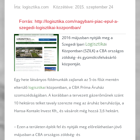
Írta: logisztika.com
Közzétéve: 2015. szeptember 24
Forrás: http://logisztika.com/nagybani-piac-epul-a-
szegedi-logisztikai-kozpontban/
2016 májusban nyitják meg a
Logisztika
Szegedi Ipari
i
Központban (SZILK) a CBA országos
zöldség- és gyümölcsfelvásárló
központját.
Egy hete látványos földmunkák zajlanak az 5-ös főút mentén
elterülő
logisztika
i központban, a CBA Príma Áruház
szomszédságában. A korábban a tervezett gázerőműnek szánt
10 hektáros telket tavaly szerezte meg az áruház beruházója, a
Hansa-Kontakt Invest Kft., és vásárolt még hozzá 3,6 hektárt.
– Ezen a területen építik fel és nyitják meg előreláthatóan jövő
májusban a CBA országos zöldség- és