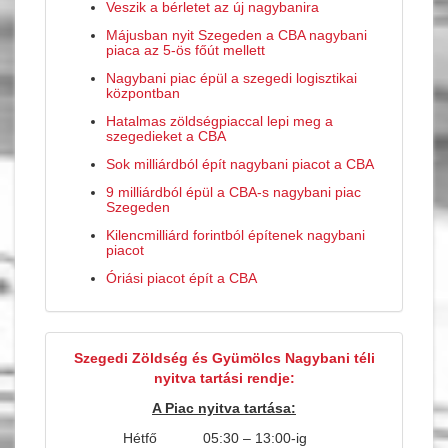
Veszik a bérletet az új nagybanira
Májusban nyit Szegeden a CBA nagybani
piaca az 5-ös főút mellett
Nagybani piac épül a szegedi logisztikai
központban
Hatalmas zöldségpiaccal lepi meg a
szegedieket a CBA
Sok milliárdból épít nagybani piacot a CBA
9 milliárdból épül a CBA-s nagybani piac
Szegeden
Kilencmilliárd forintból építenek nagybani
piacot
Óriási piacot épít a CBA
Szegedi Zöldség és Gyümölcs Nagybani téli
nyitva tartási rendje:
A Piac nyitva tartása:
Hétfő
05:30 – 13:00-ig