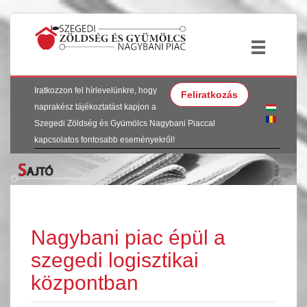
Iratkozzon fel hírlevelünkre, hogy
Feliratkozás
naprakész tájékoztatást kapjon a
Szegedi Zöldség és Gyümölcs Nagybani Piaccal
kapcsolatos fontosabb eseményekről!
Nagybani piac épül a
szegedi logisztikai
központban