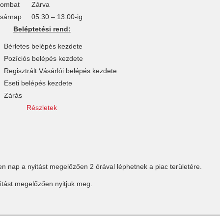
ombat
Zárva
sárnap
05:30 – 13:00-ig
Beléptetési rend:
Bérletes belépés kezdete
Pozíciós belépés kezdete
Regisztrált Vásárlói belépés kezdete
Eseti belépés kezdete
Zárás
Részletek
en nap a nyitást megelőzően 2 órával léphetnek a piac területére.
yitást megelőzően nyitjuk meg.