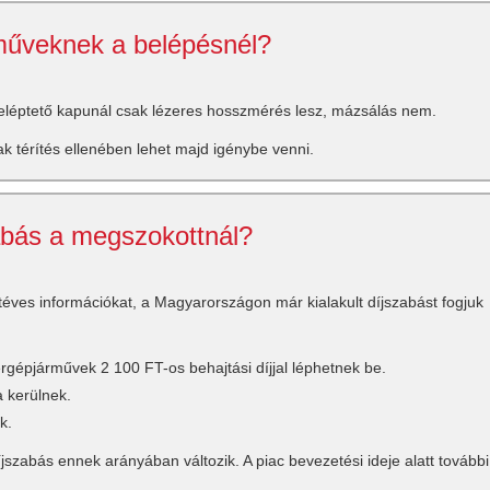
műveknek a belépésnél?
eléptető kapunál csak lézeres hosszmérés lesz, mázsálás nem.
ak térítés ellenében lehet majd igénybe venni.
zabás a megszokottnál?
 téves információkat, a Magyarországon már kialakult díjszabást fogjuk
gépjárművek 2 100 FT-os behajtási díjjal léphetnek be.
 kerülnek.
k.
szabás ennek arányában változik. A piac bevezetési ideje alatt további