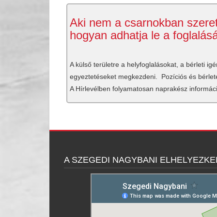
Aki nem a csarnokban szeretn
hogyan adhatja le a foglalás
A külső területre a helyfoglalásokat, a bérleti 
egyeztetéseket megkezdeni. Pozíciós és bérletes 
A Hírlevélben folyamatosan naprakész informáci
A SZEGEDI NAGYBANI ELHELYEZK