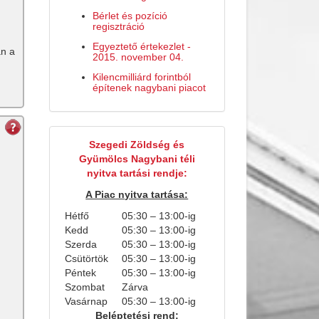
Bérlet és pozíció
regisztráció
Egyeztető értekezlet -
án a
2015. november 04.
Kilencmilliárd forintból
építenek nagybani piacot
Szegedi Zöldség és
Gyümölcs Nagybani téli
nyitva tartási rendje:
A Piac nyitva tartása:
Hétfő
05:30 – 13:00-ig
Kedd
05:30 – 13:00-ig
Szerda
05:30 – 13:00-ig
Csütörtök
05:30 – 13:00-ig
Péntek
05:30 – 13:00-ig
Szombat
Zárva
Vasárnap
05:30 – 13:00-ig
Beléptetési rend: