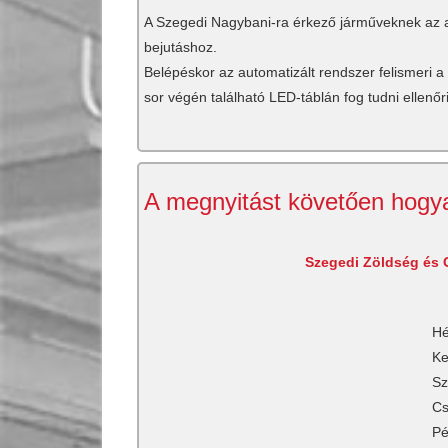
A Szegedi Nagybani-ra érkező járműveknek az au
bejutáshoz.
Belépéskor az automatizált rendszer felismeri 
sor végén található LED-táblán fog tudni ellenőri
A megnyitást követően hogyan
Szegedi Zöldség és G
Hé
K
Sz
Cs
Pé