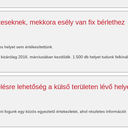
teseknek, mekkora esély van fix bérlethez
s helyet sem értékesítettünk.
a kizárólag 2016. márciusában kezdődik. 1.500 db helyet tudunk felkínál
sre lehetőség a külső területen lévő hely
ni fogunk egy közös egyeztető értekezletet, ahol részletes információt