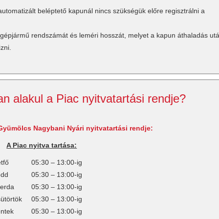
tomatizált beléptető kapunál nincs szükségük előre regisztrálni a
a gépjármű rendszámát és leméri hosszát, melyet a kapun áthaladás ut
zni.
 alakul a Piac nyitvatartási rendje?
yümölcs Nagybani Nyári nyitvatartási rendje:
A Piac nyitva tartása:
tfő
05:30 – 13:00-ig
edd
05:30 – 13:00-ig
erda
05:30 – 13:00-ig
ütörtök
05:30 – 13:00-ig
ntek
05:30 – 13:00-ig