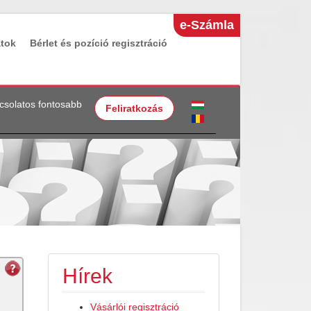
e-Számla
atok
Bérlet és pozíció regisztráció
pcsolatos fontosabb
Feliratkozás
Hírek
Vásárlói regisztráció