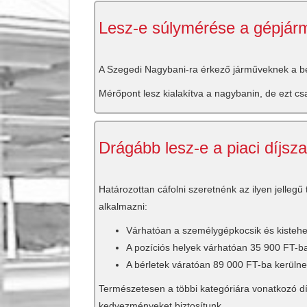
Lesz-e súlymérése a gépjár
A Szegedi Nagybani-ra érkező járműveknek a b
Mérőpont lesz kialakítva a nagybanin, de ezt cs
Drágább lesz-e a piaci díjs
Határozottan cáfolni szeretnénk az ilyen jellegű
alkalmazni:
Várhatóan a személygépkocsik és kisteher
A pozíciós helyek várhatóan 35 900 FT-ba
A bérletek váratóan 89 000 FT-ba kerülne
Természetesen a többi kategóriára vonatkozó díj
kedvezményeket biztosítunk.