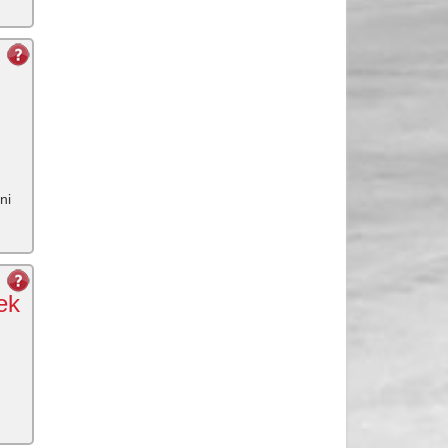
ni
ek