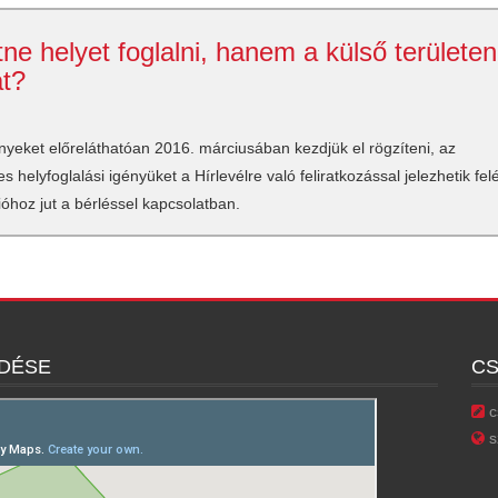
e helyet foglalni, hanem a külső területen
át?
igényeket előreláthatóan 2016. márciusában kezdjük el rögzíteni, az
helyfoglalási igényüket a Hírlevélre való feliratkozással jelezhetik fel
óhoz jut a bérléssel kapcsolatban.
EDÉSE
C
c
s