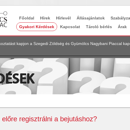
Főoldal
Hírek
Hírlevél
Állásajánlatok
Szabályz
Gyakori Kérdések
Kapcsolat
Tároló bérlés
Árak
jékoztatást kapjon a Szegedi Zöldség és Gyümölcs Nagybani Piaccal ka
 előre regisztrálni a bejutáshoz?