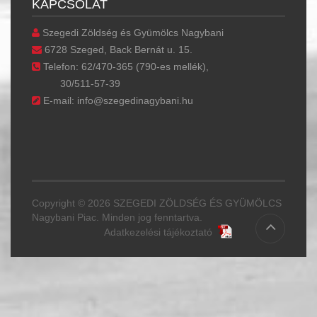
KAPCSOLAT
Szegedi Zöldség és Gyümölcs Nagybani
6728 Szeged, Back Bernát u. 15.
Telefon: 62/470-365 (790-es mellék),
30/511-57-39
E-mail: info@szegedinagybani.hu
Copyright © 2026 SZEGEDI ZÖLDSÉG ÉS GYÜMÖLCS
Nagybani Piac. Minden jog fenntartva.
Adatkezelési tájékoztató