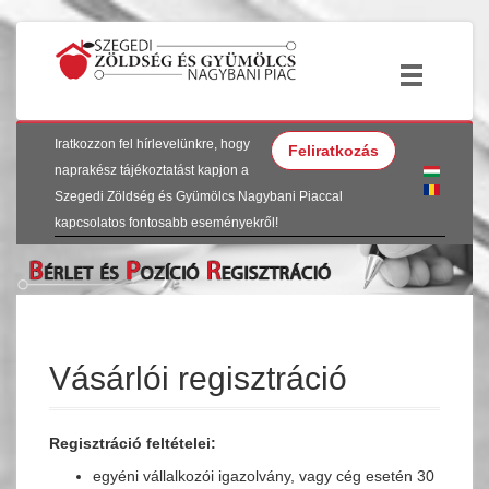
Iratkozzon fel hírlevelünkre, hogy
Feliratkozás
naprakész tájékoztatást kapjon a
Szegedi Zöldség és Gyümölcs Nagybani Piaccal
kapcsolatos fontosabb eseményekről!
Vásárlói regisztráció
Regisztráció feltételei:
egyéni vállalkozói igazolvány, vagy cég esetén 30