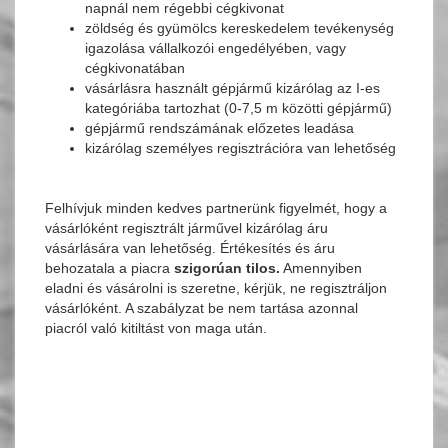
napnál nem régebbi cégkivonat
zöldség és gyümölcs kereskedelem tevékenység
igazolása vállalkozói engedélyében, vagy
cégkivonatában
vásárlásra használt gépjármű kizárólag az I-es
kategóriába tartozhat (0-7,5 m közötti gépjármű)
gépjármű rendszámának előzetes leadása
kizárólag személyes regisztrációra van lehetőség
Felhívjuk minden kedves partnerünk figyelmét, hogy a
vásárlóként regisztrált járművel kizárólag áru
vásárlására van lehetőség. Értékesítés és áru
behozatala a piacra
szigorúan tilos.
Amennyiben
eladni és vásárolni is szeretne, kérjük, ne regisztráljon
vásárlóként. A szabályzat be nem tartása azonnal
piacról való kitiltást von maga után.