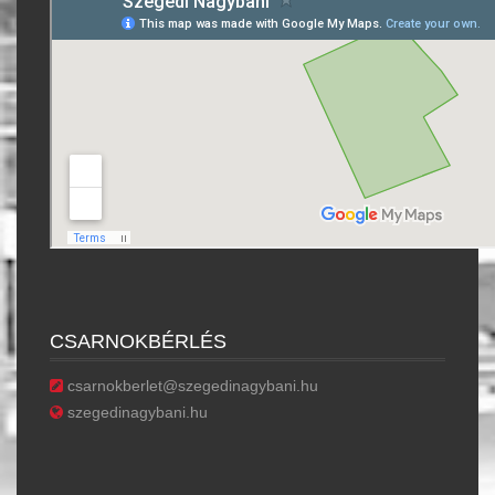
CSARNOKBÉRLÉS
csarnokberlet@szegedinagybani.hu
szegedinagybani.hu